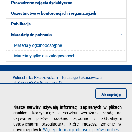
Prowadzone zajęcia dydaktyczne
Uczestnictwo w konferencjach i organizacjach
Publikacje
Materiały do pobrania
Materialy ogólnodostępne
Materiały tylko dla zalogowanych
Politechnika Rzeszowska im. Ignacego Łukasiewicza
al. Powstańców Warszawy 12
35-029 Rzeszów
Akceptuję
tel.: +48 17 865 11 00
fax: +48 17 854 12 60
Nasze serwisy używają informacji zapisanych w plikach
e-mail:
kancelaria@prz.edu.pl
cookies
. Korzystając z serwisu wyrażasz zgodę na
Deklaracja dostępności
używanie plików cookies zgodnie z aktualnymi
Polityka prywatności
ustawieniami przeglądarki, które możesz zmienić w
Zgłoś błąd na stronie
dowolnej chwili.
Więcej informacji odnośnie plików cookies
.